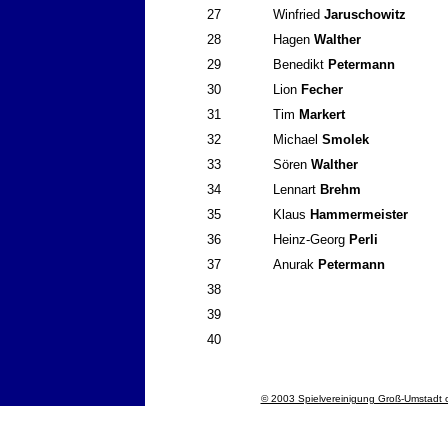
27
Winfried
Jaruschowitz
28
Hagen
Walther
29
Benedikt
Petermann
30
Lion
Fecher
31
Tim
Markert
32
Michael
Smolek
33
Sören
Walther
34
Lennart
Brehm
35
Klaus
Hammermeister
36
Heinz-Georg
Perli
37
Anurak
Petermann
38
39
40
© 2003 Spielvereinigung Groß-Umstadt o