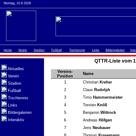
Montag, 10.8.2026
Home
Verein
Stadion
Fußball
Tischtennis
Links
Bildergalerien
Inte
QTTR-Liste vom 1
Aktuelles
Vereins-
Name
Verein
Position
1
Christian
Kreher
Stadion
2
Claus
Rudolph
Fußball
3
Timo
Hammermeister
Tischtennis
4
Torsten
Knöß
Links
Bildergalerien
5
Benjamin
Wittrock
Interaktiv
6
Andreas
Höfgen
7
Jens
Neubauer
8
Thomas
Krasemann