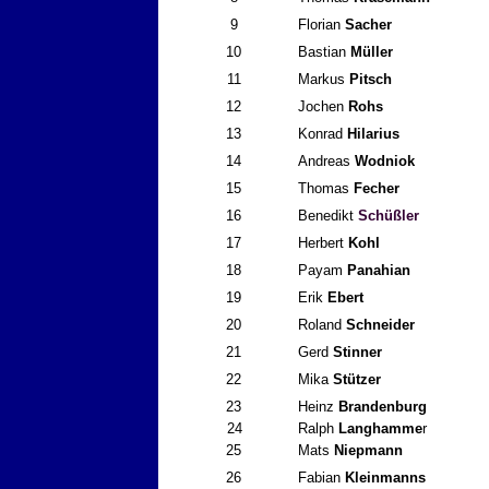
9
Florian
Sacher
10
Bastian
Müller
11
Markus
Pitsch
12
Jochen
Rohs
13
Konrad
Hilarius
14
Andreas
Wodniok
15
Thomas
Fecher
16
Benedikt
Schüßler
17
Herbert
Kohl
18
Payam
Panahian
19
Erik
Ebert
20
Roland
Schneider
21
Gerd
Stinner
22
Mika
Stützer
23
Heinz
Brandenburg
24
Ralph
Langhamme
r
25
Mats
Niepmann
26
Fabian
Kleinmanns