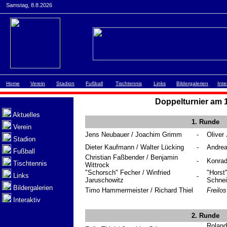
Samstag, 8.8.2026
Home
Verein
Stadion
Fußball
Tischtennis
Links
Bildergalerien
Inte
Doppelturnier am 
Aktuelles
1. Runde
Verein
Jens Neubauer / Joachim Grimm
-
Oliver
Stadion
Dieter Kaufmann / Walter Lücking
-
Andrea
Fußball
Christian Faßbender / Benjamin
-
Konrad
Tischtennis
Wittrock
"Schorsch" Fecher / Winfried
"Horst
Links
-
Jaruschowitz
Schnei
Bildergalerien
Timo Hammermeister / Richard Thiel
Freilos
Interaktiv
2. Runde
Roland