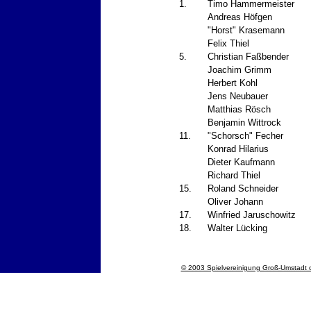
1.
Timo Hammermeister
Andreas Höfgen
"Horst" Krasemann
Felix Thiel
5.
Christian Faßbender
Joachim Grimm
Herbert Kohl
Jens Neubauer
Matthias Rösch
Benjamin Wittrock
11.
"Schorsch" Fecher
Konrad Hilarius
Dieter Kaufmann
Richard Thiel
15.
Roland Schneider
Oliver Johann
17.
Winfried Jaruschowitz
18.
Walter Lücking
© 2003 Spielvereinigung Groß-Umstadt o