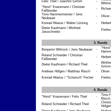
Felix Thiel / Joachim Grimm
-
Wittro
"Horst" Krasemann / Christian
-
Richar
Faßbender
Timo Hammermeister / Jens
-
Oliver
Neubauer
Konrad Hilarius / Walter Lücking
-
Herber
Dieter Kaufmann / Winfried
Freilos
Jaruschowitz
3. Runde
"Horst
Benjamin Wittrock / Jens Neubauer
-
Hamme
Roland Schneider / Christian
-
Herbert
Faßbender
Winfri
Dieter Kaufmann / Richard Thiel
-
Grimm
Andreas Höfgen / Matthias Rösch
-
Oliver
Konrad Hilarius / "Schorsch" Fecher
Freilos
4. Runde
Timo H
"Horst" Krasemann / Felix Thiel
-
Rösch
Christ
Roland Schneider / Richard Thiel
-
Höfge
Dieter Kaufmann / Jens Neubauer
-
Herber