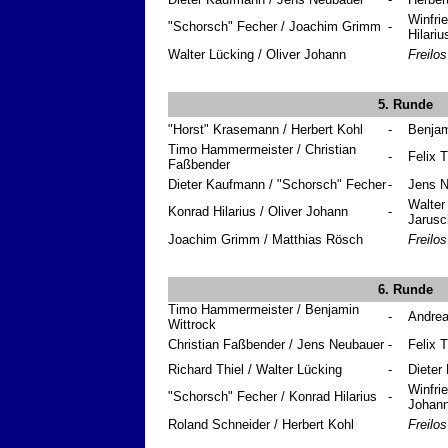
Winfri
"Schorsch" Fecher / Joachim Grimm
-
Hilariu
Walter Lücking / Oliver Johann
Freilos
5. Runde
"Horst" Krasemann / Herbert Kohl
-
Benjam
Timo Hammermeister / Christian
-
Felix 
Faßbender
Dieter Kaufmann / "Schorsch" Fecher
-
Jens N
Walter
Konrad Hilarius / Oliver Johann
-
Jarusc
Joachim Grimm / Matthias Rösch
Freilos
6. Runde
Timo Hammermeister / Benjamin
-
Andrea
Wittrock
Christian Faßbender / Jens Neubauer
-
Felix 
Richard Thiel / Walter Lücking
-
Dieter
Winfri
"Schorsch" Fecher / Konrad Hilarius
-
Johan
Roland Schneider / Herbert Kohl
Freilos