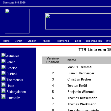
Samstag, 8.8.2026
Home
Verein
Stadion
Fußball
Tischtennis
Links
Bildergalerien
Inte
TTR-Liste vom 15
Aktuelles
Vereins-
Name
Verein
Position
1
Markus
Tremmel
Stadion
2
Frank
Ellenberger
Fußball
3
Christian
Kreher
Tischtennis
4
Torsten
Knöß
Links
Bildergalerien
5
Benjamin
Wittrock
Interaktiv
6
Thomas
Krasemann
7
Thomas
Werkmann
8
Timo
Hammermeister