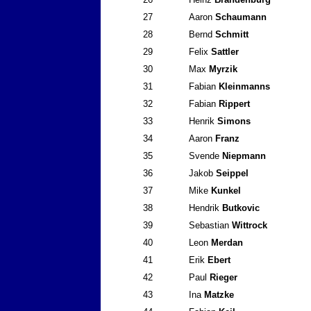
27
Aaron
Schaumann
28
Bernd
Schmitt
29
Felix
Sattler
30
Max
Myrzik
31
Fabian
Kleinmanns
32
Fabian
Rippert
33
Henrik
Simons
34
Aaron
Franz
35
Svende
Niepmann
36
Jakob
Seippel
37
Mike
Kunkel
38
Hendrik
Butkovic
39
Sebastian
Wittrock
40
Leon
Merdan
41
Erik
Ebert
42
Paul
Rieger
43
Ina
Matzke