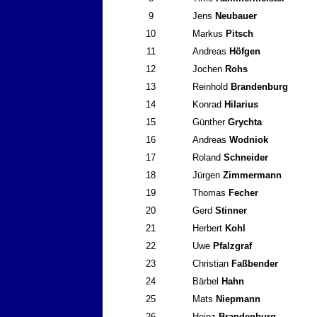
9
Jens
Neubauer
10
Markus
Pitsch
11
Andreas
Höfgen
12
Jochen
Rohs
13
Reinhold
Brandenburg
14
Konrad
Hilarius
15
Günther
Grychta
16
Andreas
Wodniok
17
Roland
Schneider
18
Jürgen
Zimmermann
19
Thomas
Fecher
20
Gerd
Stinner
21
Herbert
Kohl
22
Uwe
Pfalzgraf
23
Christian
Faßbender
24
Bärbel
Hahn
25
Mats
Niepmann
26
Heinz
Brandenburg