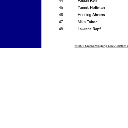
44
Fabian
Keil
45
Yannik
Hoffman
46
Henning
Ahrens
47
Mika
Tabor
48
Lawrenz
Rapf
© 2003 Spielvereinigung Groß-Umstadt o